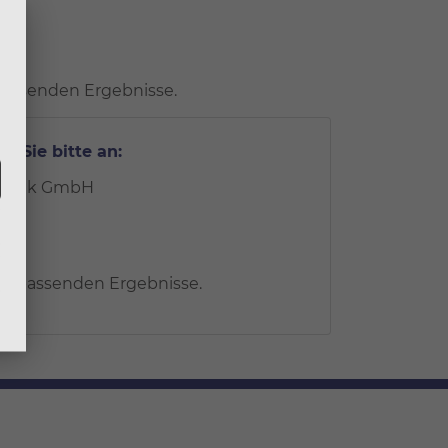
 passenden Ergebnisse.
n Sie bitte an:
echnik GmbH
ine passenden Ergebnisse.