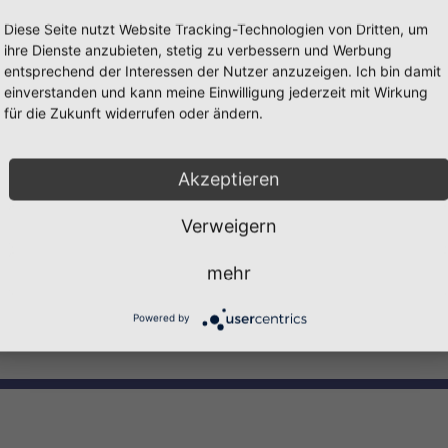
bnisse.
Diese Seite nutzt Website Tracking-Technologien von Dritten, um
ihre Dienste anzubieten, stetig zu verbessern und Werbung
bnisse.
Zum Unternehmen
entsprechend der Interessen der Nutzer anzuzeigen. Ich bin damit
Ihre Suche lieferte keine
einverstanden und kann meine Einwilligung jederzeit mit Wirkung
für die Zukunft widerrufen oder ändern.
Ihre Bewerbung richte
Akzeptieren
Fritsche Sicherheitst
z.Hd. Sven Schlage
Verweigern
Oststraße 67
22844 Norderstedt
mehr
Ihre Suche lieferte ke
Powered by